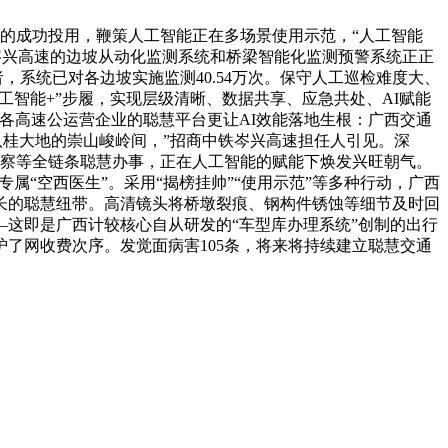
的成功投用，鞭策人工智能正在多场景使用示范，“人工智能
中铁岑兴高速的边坡从动化监测系统和桥梁智能化监测预警系统正正
，系统已对各边坡实施监测40.54万次。保守人工巡检难度大、
工智能+”步履，实现层级清晰、数据共享、应急共处、AI赋能
各高速公运营企业的聪慧平台更让AI效能落地生根：广西交通
在八桂大地的崇山峻岭间，”招商中铁岑兴高速担任人引见。深
稽察等全链条聪慧办事，正在人工智能的赋能下焕发兴旺朝气。
属“空西医生”。采用“揭榜挂帅”“使用示范”等多种行动，广西
长的聪慧纽带。高清镜头将桥墩裂痕、钢构件锈蚀等细节及时回
这即是广西计较核心自从研发的“车型库办理系统”创制的出行
了网收费次序。发觉面病害105条，将来将持续建立聪慧交通