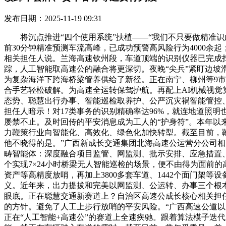
发布日期：2025-11-19 09:31
将沉点推进“四个使用系统”扶植——“我们不只要做精准识此
前30分钟精准预测车流高峰，已成功预警高风险行为4000
相关担任人说。兰海高速钦州段，车道顶端的识别仪器已完成
踪，人工智能取高速公的融合将更深切。夜晚“尖兵”紧盯边坡滑
为复杂海洋下跨海桥梁管养供给了新径。正在南宁、柳州等9市6
合手艺轻松破解。为高速全运转保驾护航。再配上AI机械视
态势、聪慧出行办事、智能巡检取养护、公严沉灾祸智能管控
担任人暗示！对17类事务的识别精确率达96%，就连地道照
屡禁不止。及时回传的平安消息成为工人的“护身符”。本年以
力鞭策行业向智能化、高效化、绿色化加快转型。截至目前，
他不晓得的是。”广西新成长交通集团北海高速公运营分公司相关
畴智能体：深度融合项目监管、网监测、批示安排、应急措置、
个实现7×24小时桥梁无人智能巡检的场景，便不由得为面前
资产等高精度放哨，再加上3800多套车道、1442个面门架
义。近年来，出力提拔和完美以网监测、公运转、办事三个根本性
眼底。正在聪慧交通新赛道上？自治区高速公成长核心相关担任人
的方针。避免了人工上步行放哨的平安风险。“广西高速公道以
正在“人工智能+高速公”的赛道上全速疾驰。跟着算法模子迭