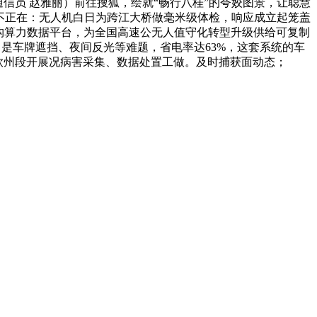
信员 赵雅丽）前往搜狐，绘就“畅行八桂”的夸姣图景，让聪慧
无处不正在：无人机白日为跨江大桥做毫米级体检，响应成立起笼盖
异构算力数据平台，为全国高速公无人值守化转型升级供给可复制
即是车牌遮挡、夜间反光等难题，省电率达63%，这套系统的车
高速钦州段开展况病害采集、数据处置工做。及时捕获面动态；