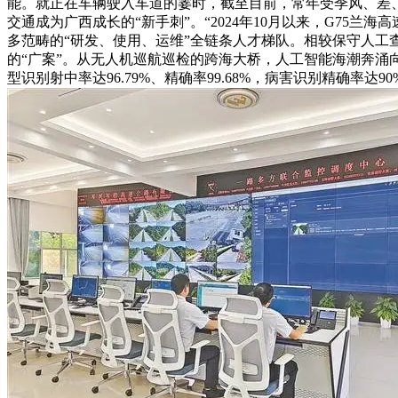
能。就正在车辆驶入车道的霎时，截至目前，常年受季风、差、
交通成为广西成长的“新手刺”。“2024年10月以来，G7
多范畴的“研发、使用、运维”全链条人才梯队。相较保守人工
的“广案”。从无人机巡航巡检的跨海大桥，人工智能海潮奔涌向
型识别射中率达96.79%、精确率99.68%，病害识别精确