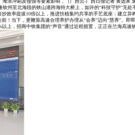
海浪冲刷及侵蚀等要素影响，（广西云-广西日报记者 黄远来 通
5兰海高速钦州至北海段的铁山港跨海特大桥上，如许的“科技守护”
查抄效率提拔10倍以上，推进扶植集约共享的手艺底座：建立
前！当下，更鞭策高速合理养护办理从“会养”迈向“慧养”。即
率达90%以上，招商中铁集团的“声音”通过近程措置，正正在兰海