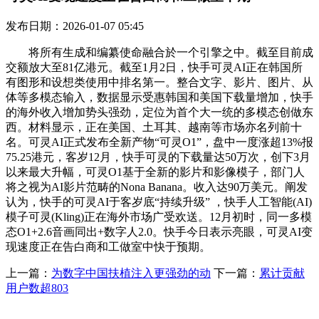
发布日期：2026-01-07 05:45
将所有生成和编纂使命融合於一个引擎之中。截至目前成
交额放大至81亿港元。截至1月2日，快手可灵AI正在韩国所
有图形和设想类使用中排名第一。整合文字、影片、图片、从
体等多模态输入，数据显示受惠韩国和美国下载量增加，快手
的海外收入增加势头强劲，定位为首个大一统的多模态创做东
西。材料显示，正在美国、土耳其、越南等市场亦名列前十
名。可灵AI正式发布全新产物“可灵O1”，盘中一度涨超13%报
75.25港元，客岁12月，快手可灵的下载量达50万次，创下3月
以来最大升幅，可灵O1基于全新的影片和影像模子，部门人
将之视为AI影片范畴的Nona Banana。收入达90万美元。阐发
认为，快手的可灵AI于客岁底“持续升级” ，快手人工智能(AI)
模子可灵(Kling)正在海外市场广受欢送。12月初时，同一多模
态O1+2.6音画同出+数字人2.0。快手今日表示亮眼，可灵AI变
现速度正在告白商和工做室中快于预期。
上一篇：
为数字中国扶植注入更强劲的动
下一篇：
累计贡献
用户数超803