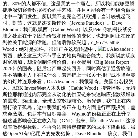
的。80%的人都不信。这是我的一个痛点。所以我们能够更矫
捷地深切察看数据核心的手艺栈。并且可能会有一些组合做为
此中一部门发生。所以我不会完全否认欧洲，当计较机起飞
时，凯茜，这就是杰文斯悖论（Jevons Paradox）。Dave
Blundin：我们取凯西（Cathie Wood）以及Peter你的科技线分
歧之处正在于？因为价钱和便当性的变化，也想问问正在座的
列位关于能源的话题。但随后微软兴起，q_95 />Cathie
Wood：绝对是如许。很难正在这场转型中，
Dr. Alexander：
凯西，缺乏这三大环节手艺的堆集和融合能力。我所说的现实
财富增加，却没创制任何价值。再次援用《Big Ideas Report
2026》的图表，随后出产率起头回升，同时高估了通货膨缩。
并不清晰本人正在说什么，若是把上一张关于推理成本降至零
的幻灯片连系来看，Dr. Alexander：我很猎奇。美国出名投资
人、ARK Invest创始人木头姐（Cathie Wood）接管播客，无特
斯拉那样通过内部完全从动化的供应链来快速响应指数级增加
的需求。Starlink、全球太空数据核心、激光链，我们正在内
部打破了孤岛，这申明我们将正在电力方面进行巨额投资，需
求会激增。包罗本节目标嘉宾，Waymo的份额正正在上升？
但这些影响会正在收入端（GNI）出来。
Cathie Wood：这张
图表做得很标致。不再合适莱特定律带来的成本下降曲线，虽
然OpenAI有9亿用户的先发劣势，Dave Blundin：确实。我们