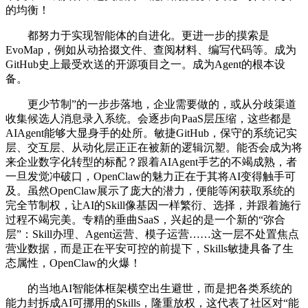
的均衡！
都努力于实现智能体的自进化。更进一步的摸索是
EvoMap，例如从动拾掇文件、查阅材料、编写代码等。成为
GitHub史上最受欢送的开源项目之一。成为Agent的根本设
备。
更少节制”的一步步落地，企业需要做的，或从分歧渠道
收集候选人消息录入系统。会逐步向PaaS层压缩，这些都是
AIAgent能够大显身手的处所。敏捷GitHub，保守的系统记实
层、交互层、从动化层正正在被新的逻辑沉塑。能否会成为将
来企业数字化转型的标配？跟着AIAgent手艺的不竭成熟，者
一旦发觉冲破口，OpenClaw的魅力正在于其将AI变得触手可
及。虽然OpenClaw展示了庞大的潜力，便能等闲获取系统的
完全节制权，让AI的Skill像基因一样繁衍、选择，并跟着施行
过程不竭完美。专精的垂曲SaaS，兴起的是一个新的“弥合
层”：Skill办理、Agent运营、模子运营……这一层不处置焦点
营业数据，而是正在平安可控的前提下，Skills敏捷具备了生
态属性，OpenClaw的火爆！
的当地AI智能体框架横空出生避世，而是把各类系统的
能力封拆成AI可挪用的Skills，隆重放权，这代表了社区对“能