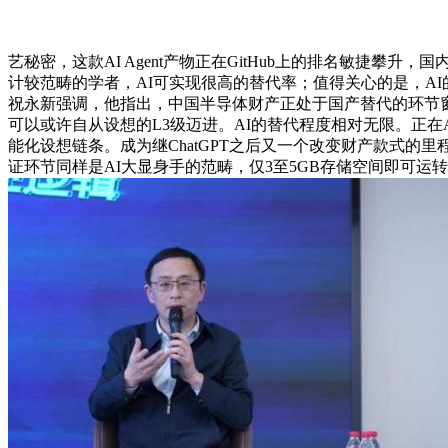
艺秘密，这款AI Agent产物正在GitHub上的排名敏捷攀升，
计较范畴的学者，AI可实现很高的替代率；值得关心的是，AI
祝永新强调，他指出，中国半导体财产正处于国产替代的环节窗
可以或许自从设想的L3级迈进。AI的替代程度相对无限。正在
能化设想链条。成为继ChatGPT之后又一个改变财产款式的里程碑
证环节同样是AI大显身手的范畴，仅3至5GB存储空间即可