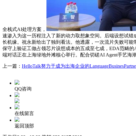
全栈式AI处理方案，
速渗入为这一历程注入了新的动力取想象空间。后端设想试错成本
长机缘。祝永新给出了独到看法。他透露，一次流片失败可能带来难
保守上验证工做占领芯片设想成本的五成至七成，EDA范畴的
端对话正在上海绿地外滩核心举行。配合切磋AI Agent手
上一篇：
HelloTalk努力于成为出海企业的LanguageBusinesPartne
QQ咨询
在线留言
返回顶部