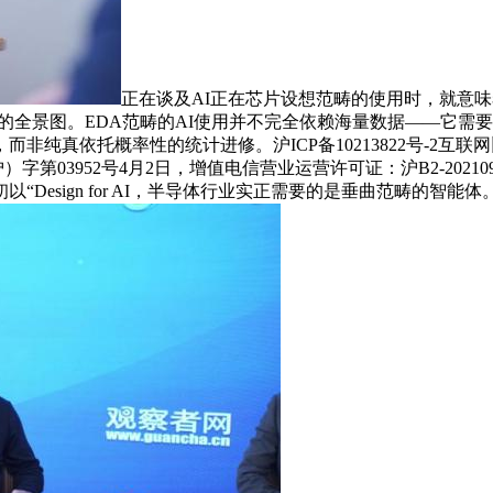
正在谈及AI正在芯片设想范畴的使用时，就意
全景图。EDA范畴的AI使用并不完全依赖海量数据——它需要遵照
纯真依托概率性的统计进修。沪ICP备10213822号-2互联
（沪）字第03952号4月2日，增值电信营业运营许可证：沪B2-20
sign for AI，半导体行业实正需要的是垂曲范畴的智能体。取狂