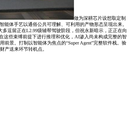
做为深耕芯片设想取定制
次将智能体手艺以通俗公共可理解、可利用的产物形态呈现出来。
多逗留正在L2.99级辅帮驾驶阶段，但祝永新暗示，正正在向
正在这些束缚前提下进行推理和优化，AI渗入尚未构成完整的智
景。打制以智能体为焦点的“Super Agent”完整软件栈。验
能财产送来环节转机点。