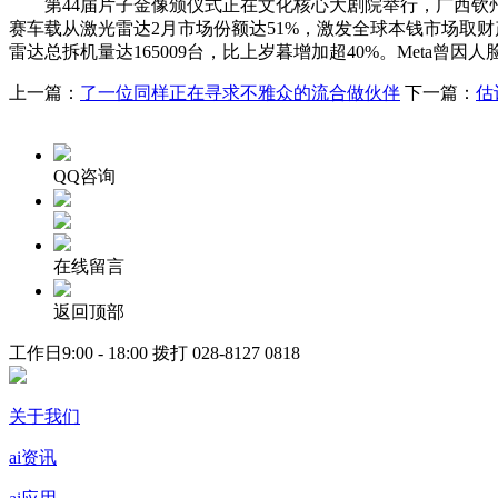
第44届片子金像颁仪式正在文化核心大剧院举行，广西钦州
赛车载从激光雷达2月市场份额达51%，激发全球本钱市场取
雷达总拆机量达165009台，比上岁暮增加超40%。Meta曾因
上一篇：
了一位同样正在寻求不雅众的流合做伙伴
下一篇：
估
QQ咨询
在线留言
返回顶部
工作日9:00 - 18:00 拨打
028-8127 0818
关于我们
ai资讯