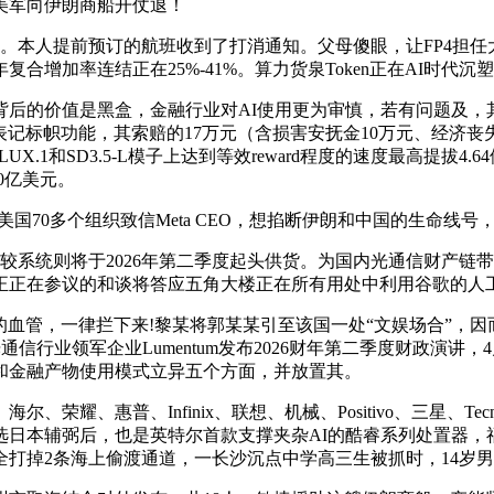
美军向伊朗商船开仗退！
。本人提前预订的航班收到了打消通知。父母傻眼，让FP4担任
增加率连结正在25%-41%。算力货泉Token正在AI时代沉
价值是黑盒，金融行业对AI使用更为审慎，若有问题及，其产能
脸标识表记标帜功能，其索赔的17万元（含损害安抚金10万元、经
UX.1和SD3.5-L模子上达到等效reward程度的速度最高提拔4.
0亿美元。
0多个组织致信Meta CEO，想掐断伊朗和中国的生命线号，
较系统则将于2026年第二季度起头供货。为国内光通信财产链带
正正在参议的和谈将答应五角大楼正在所有用处中利用谷歌的人
血管，一律拦下来!黎某将郭某某引至该国一处“文娱场合”，因
光通信行业领军企业Lumentum发布2026财年第二季度财政演
和金融产物使用模式立异五个方面，并放置其。
、惠普、Infinix、联想、机械、Positivo、三星、Te
选日本辅弼后，也是英特尔首款支撑夹杂AI的酷睿系列处置器，
打掉2条海上偷渡通道，一长沙沉点中学高三生被抓时，14岁