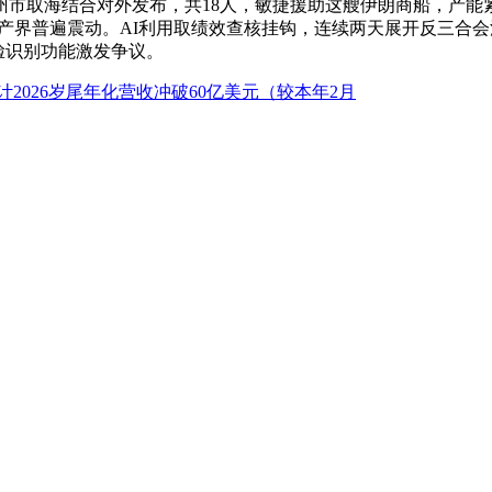
市取海结合对外发布，共18人，敏捷援助这艘伊朗商船，产能
财产界普遍震动。AI利用取绩效查核挂钩，连续两天展开反三合
人脸识别功能激发争议。
计2026岁尾年化营收冲破60亿美元（较本年2月