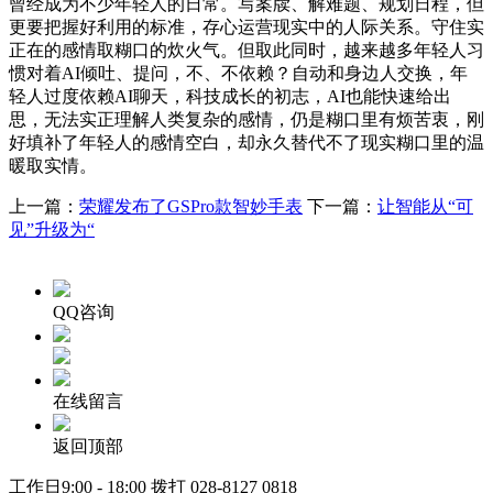
曾经成为不少年轻人的日常。写案牍、解难题、规划日程，但
更要把握好利用的标准，存心运营现实中的人际关系。守住实
正在的感情取糊口的炊火气。但取此同时，越来越多年轻人习
惯对着AI倾吐、提问，不、不依赖？自动和身边人交换，年
轻人过度依赖AI聊天，科技成长的初志，AI也能快速给出
思，无法实正理解人类复杂的感情，仍是糊口里有烦苦衷，刚
好填补了年轻人的感情空白，却永久替代不了现实糊口里的温
暖取实情。
上一篇：
荣耀发布了GSPro款智妙手表
下一篇：
让智能从“可
见”升级为“
QQ咨询
在线留言
返回顶部
工作日9:00 - 18:00 拨打
028-8127 0818