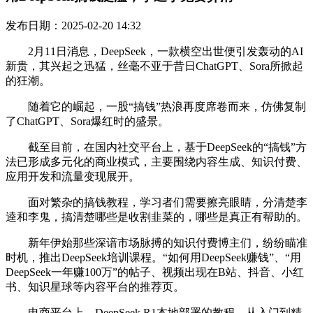
发布日期：2025-02-20 14:32
2月11日消息，DeepSeek，一款横空出世便引发轰动的AI
新贵，其兴起之迅猛，丝毫不亚于昔日ChatGPT、Sora所掀起
的狂潮。
随着它的崛起，一股“搞钱”热浪再度席卷而来，仿佛复制
了ChatGPT、Sora爆红时的盛景。
截至目前，在国内社交平台上，基于DeepSeek的“搞钱”方
法已形成多元化的商业模式，主要围绕内容生成、知识付费、
应用开发和流量变现展开。
面对繁杂的搞钱教程，学习者们需要擦亮眼睛，分清楚李
逵和李鬼，搞清楚哪些是收割韭菜的，哪些是真正有帮助的。
新年伊始那些深谙市场脉搏的知识付费博主们，纷纷瞄准
时机，推出DeepSeek培训课程。“如何用DeepSeek赚钱”、“用
DeepSeek一年赚100万”的帖子、视频出现在B站、抖音、小红
书、知识星球等内容平台的推荐页。
电商平台上，DeepSeek R1本地部署的教程、从入门到精