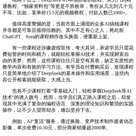
通教程、“独家资料包”等更是不胜枚举，售价从几元到几十元
不等。比如，某单价15.5元的视频教程，付款人数已1000+。
值得高度警惕的是，当前市面上涌现的众多AI搞钱课程
并非都是可靠且值得信赖的。其中不乏有心之人，将此前
ChatGPT、Sora的课程稍作改头换面，便重新上架。
有一些课程还涉嫌虚假宣传，夸大其词，承诺学员只需花
费短暂的时间和精力，就能轻松掌握AI技术，并实现财富自
由的美梦。然而，这些课程往往只是空有其表，缺乏实质性的
教学内容和有效的学习方法。有学员在付费购买后，发现课程
只是简单地介绍了DeepSeek的基本操作和应用场景，这些内
容公开检索就能获取，大感上当。
也有不少课程打着“零基础入门，轻松掌握DeepSeek等AI
技术”的诱人旗号，然而，当学员们真正踏入课程之后，却发
现其中充满了复杂的编程语言、深奥的理论知识和繁琐的实践
操作，让不少人望而却步，难以坚持下去。
例如，AI“复活”服务，通过换脸、变声技术制作逝者动态
影像，单次收费10-50元，部分商家销量超2000单。