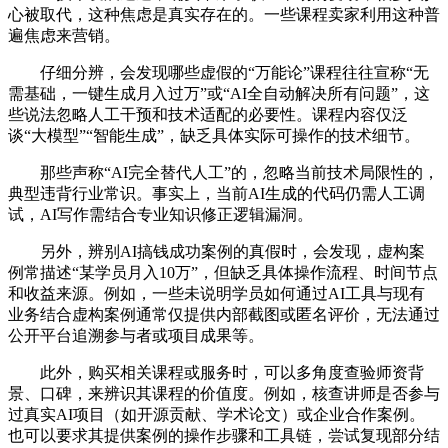
心被取代，这种焦虑是真实存在的。一些课程卖家利用这种普
遍焦虑来营销。
仔细分辨，会发现哪些虚假的“万能论”课程往往宣称“无
需基础，一键生成月入过万”或“AI全自动解决所有问题”，这
些说法忽略人工干预和技术适配的必要性。课程内容仅泛
谈“大模型”“智能生成”，缺乏具体实际可操作的技术细节。
那些声称“AI完全替代人工”的，忽略当前技术局限性的，
典型违背行业常识。事实上，当前AI生成的代码仍需人工调
试，AI写作需结合专业知识修正逻辑漏洞。
另外，辨别AI搞钱成功案例的真假时，会发现，虚构案
例常描述“某学员月入10万”，但缺乏具体操作流程、时间节点
和收益来源。例如，一些未说明学员如何通过AI工具与现有
业务结合虚构案例通常仅提供内部截图或匿名评价，无法通过
公开平台追溯参与者或项目成果等。
此外，购买相关课程或服务时，可以多角度查验师资背
景、口碑，来辨识其课程的价值度。例如，核查讲师是否参与
过真实AI项目（如开源贡献、学术论文）或企业合作案例。
也可以要求其提供案例的操作步骤和工具链，尝试复现部分结