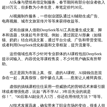
AI头像与壁纸有偿定制服务，春节期间有部分创业者收入
超10万元，但多数为小本生意，单笔定价约30元。
AI视频制作服务，一些创业团队通过AI辅助生成广告、
电商视频、城市文旅宣传片等等来获得收益等。
还有自媒体人借助DeepSeek等AI工具批量生成文案、脚
本和选题，快速起号并变现。例如，通过固定AI形象（如猫
猫、奶奶）结合鸡汤文案，通过平台分成、广告和带货变现。
或者利用DeepSeek优化标题和文章框架，提升流量等。
这些领域也有不少针对专业群体的AI课程包括DeepSeek
提示词输入、内容优化等课程售卖，不少对用户确实有所帮
助。
也正是因为市面上真、假、虚的AI课程、AI搞钱信息混
杂在一起，真真假假，假中掺点儿真……愈发让人难辩真假。
虚假的搞钱课程往往采用一些威胁式的营销话术来吸引眼
球或者增强焦虑，比如 “再不学AI，3年后失业的就是
你！”、“00后靠AI副业月入5万，你还在用传统方法？”等等。
AI技术发展迅速，确实带来了职业市场的变动，很多人担