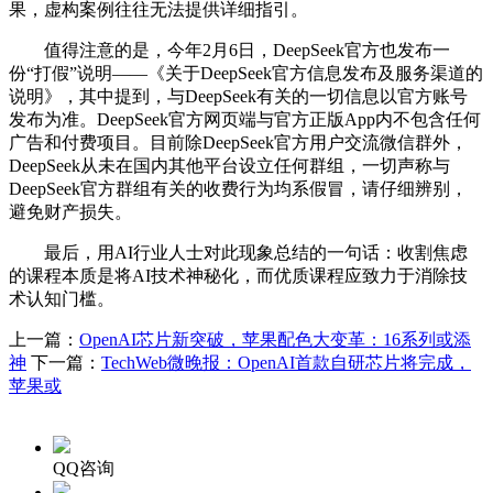
果，虚构案例往往无法提供详细指引。
值得注意的是，今年2月6日，DeepSeek官方也发布一
份“打假”说明——《关于DeepSeek官方信息发布及服务渠道的
说明》，其中提到，与DeepSeek有关的一切信息以官方账号
发布为准。DeepSeek官方网页端与官方正版App内不包含任何
广告和付费项目。目前除DeepSeek官方用户交流微信群外，
DeepSeek从未在国内其他平台设立任何群组，一切声称与
DeepSeek官方群组有关的收费行为均系假冒，请仔细辨别，
避免财产损失。
最后，用AI行业人士对此现象总结的一句话：收割焦虑
的课程本质是将AI技术神秘化，而优质课程应致力于消除技
术认知门槛。
上一篇：
OpenAI芯片新突破，苹果配色大变革：16系列或添
神
下一篇：
TechWeb微晚报：OpenAI首款自研芯片将完成，
苹果或
QQ咨询