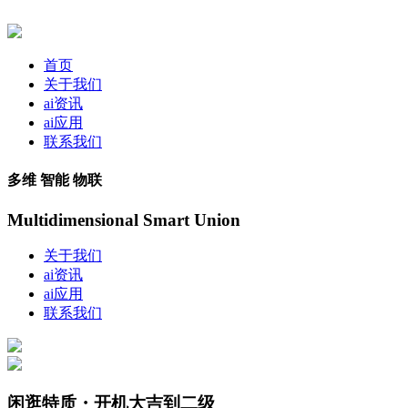
首页
关于我们
ai资讯
ai应用
联系我们
多维 智能 物联
Multidimensional Smart Union
关于我们
ai资讯
ai应用
联系我们
闲逛特质・开机大吉到二级