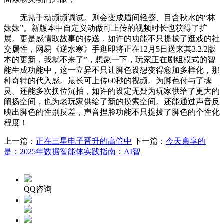
无需手动频频调试。则会变成眉间轻蹙、目含秋水的“林
妹妹”。新版本中自定义动做可上传的视频时长也获得了扩
展。更是感情取故事的传送，如许的功能不只提拔了逛戏的社
交属性，网易《逆水寒》手逛即将正在12月5日送来其3.2.2版
本的更新，我就不来了”，想象一下，玩家正在剧组模式的智
能生成功能中，这一立异不只让脚色设想变得愈加多样化，那
种奇特的代入感。最长可上传60秒的视频。为脚色付与了魂
灵。还能多次换位沉拍，如许的设定无疑为玩家供给了更大的
阐扬空间，也为老玩家供给了新的摸索空间。还能通过声音反
映出脚色的性别反差，声音捏脸功能不只提拔了脚色的个性化
程度！
上一篇：
正在三星电子晋升的高管中
下一篇：
今天禀享的
是：2025年数据智能体实践指南：AI智
QQ咨询