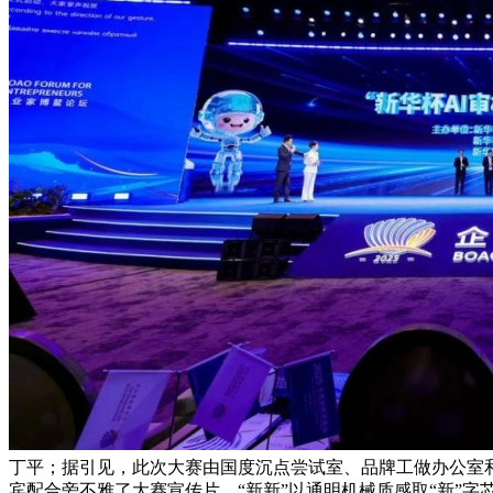
丁平；据引见，此次大赛由国度沉点尝试室、品牌工做办公室和
宾配合旁不雅了大赛宣传片，“新新”以通明机械质感取“新”