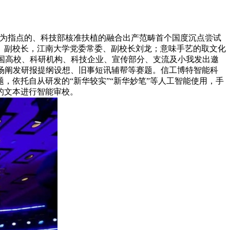
为指点的、科技部核准扶植的融合出产范畴首个国度沉点尝试
、副校长，江南大学党委常委、副校长刘龙；意味手艺的取文化
全国高校、科研机构、科技企业、宣传部分、支流及小我发出邀
场阐发研报提纲设想、旧事短讯辅帮等赛题。信工博特智能科
依托自从研发的“新华较实”“新华妙笔”等人工智能使用，手
的文本进行智能审校。