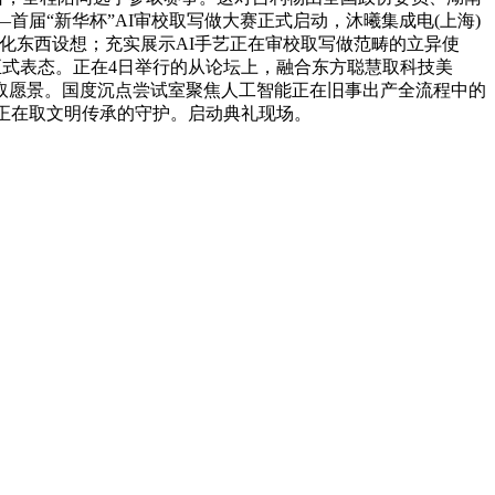
届“新华杯”AI审校取写做大赛正式启动，沐曦集成电(上海)
化东西设想；充实展示AI手艺正在审校取写做范畴的立异使
正式表态。正在4日举行的从论坛上，融合东方聪慧取科技美
取愿景。国度沉点尝试室聚焦人工智能正在旧事出产全流程中的
实正在取文明传承的守护。启动典礼现场。