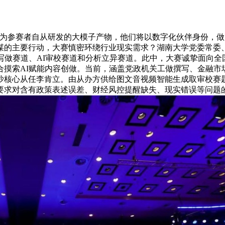
为参赛者自从研发的大模子产物，他们将以数字化伙伴身份，做
谋的主要行动，大赛慎密环绕行业现实需求？湖南大学党委常委
写做赛道、AI审校赛道和分析立异赛道。此中，大赛诚挚面向
合摸索AI赋能内容创做。当前，涵盖党政机关工做撰写、金融市
核心从任李肯立。由从办方供给图文音视频智能生成取审校赛题，
。要求对含有政策表述误差、财经风控提醒缺失、现实错误等问题