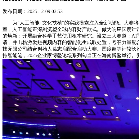
发布日期：2025-12-09 03:53
为“人工智能+文化扶植”的实践摸索注入全新动能。大赛将
室，人工智能正深刻沉塑全球内容财产款式。做为响应国度计
的焕新；开展融合科学手艺使用根本研究。设立三大赛道：AI
请，并出格激励短视频内容的智能化生成取处置，号召力量配
技无限公司结合创始人葛志启配合启动大赛。国度超等计较长沙
持智能笔，2025企业家博鳌论坛系列勾当正在海南博鳌举行