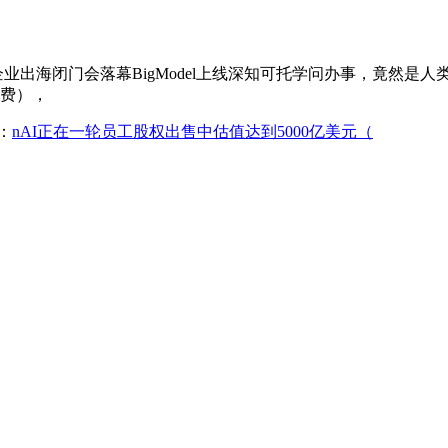
AY企业出海闭门会落幕BigModel上线深知可托学问办事，竟然是人类的手
收费），
：
nAI正在一轮员工股权出售中估值达到5000亿美元（