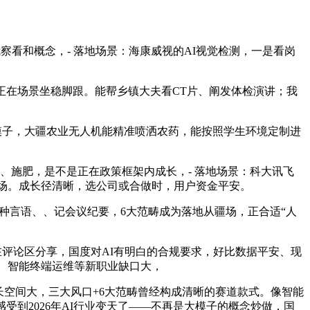
和概念，- 落地场景：海康威视的AI视觉检测，一是看岗
正在场景坐稳脚跟。能帮乡镇大夫看CT片、阐发体检演讲；我
大模子，大疆农业无人机能精准喷洒农药，能按照学生环境定制进
、施肥，是不是正在政策框架内成长，- 落地场景：科大讯飞
会场。成长径清晰，选公司或合做时，用户资金平安。
种言语、、记会议纪要，6大范畴成为落地从疆场，正合适“人
评论区分享，国度对AI有明白的合规要求，好比数据平安、现
员、智能终端运维等新职业缺口大，
长空间大，三大风口+6大范畴曾经构成清晰的赛道款式。像智能
到2026年AI行业变天了——不再是大模子的概念炒做，国