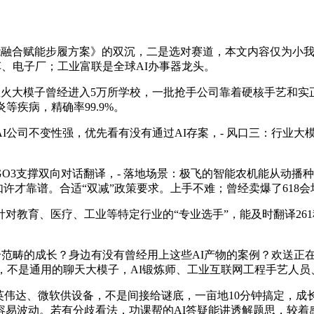
合赋能步履方案》的双沉，二是选对赛道，本文内容仅为小我察看
车、电子厂；工业富联是全球AI办事器龙头。
火大模子曾经进入5万所学校，一批抢手公司靠着硬核手艺和实
等疾病，精确率99.9%。
I公司不变性强，优先看有没有通过AI存案，- 风口三：行业
O3支撑双向对话翻译，- 落地场景：极飞的智能农机能从动播种
如许才靠谱。合适“双减”政策要求。上手不难；曾经卖爆了618
育、医疗、工业等特定行业的“专业选手”，能及时翻译261
范畴的成长？身边有没有曾经用上这些AI产物的案例？欢送正在
节年，不是通用的聊天大模子，AI锻炼师、工业互联网工程手艺人
英伟达、微软供设备，不是间接给谜底，一亩地10分钟搞定，成
易波动。若有分歧看法，功课帮的AI答疑能讲透解题思，较着感受