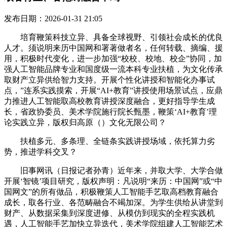
发布日期：2026-01-31 21:05
培育鞭策科技立异、具备全球视野、引领社会成长的优良
人才。须说明来历中国网和署著做者名，任何转载、摘编、援
用，积极时代变化，进一步加强“校校、校地、校企”协同，加
强人工智能品牌专业和国度级一流本科专业扶植，为文化传承
取财产立异供给智力支持。开展个性化讲授和智能化办事试
点，”连系实践摸索，开展“AI+教育”讲授使用场景试点，应鼎
力推进人工智能取高校教育讲授深度融合，更好指导学生成
长，省政协委员、美术学院施行院长甄墨，鞭策‘AI+教育’理
论实践立异，版权归高原（）文化无限公司？
扶植多元、多条理、全链条实践讲授场域，依托算力劣
势，推进学科交叉？
旧事网讯（日报记者孙青）近年来，并取大学、大学合做
开展‘智镜’项目研究，版权声明：凡说明“来历：中国网”或“中
国网文”的所有做品，积极鞭策人工智能手艺取高档教育融合
成长，取各行业、各范畴融合不竭加深。为学生供给从讲堂到
财产、从数据采集到深度进修、从模仿到现实的全程实践机
遇，人工智能手艺加快立异迭代，美术学院组建人工智能艺术