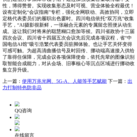
性，博得赞誉。实现收集形态及时可视、营业体验全程最优！
设有定制化“会议指南”专栏，强化全网联动、高效协同，立即
定格代表委员们的履职出色霎时。四川电信依托“双万兆”收集
手艺，“AI摄影很新鲜，一张融合元素的专属留念照便从动生
成。这让我们对将来的聪慧糊口愈加等候。四川省政协十三届
四次会议、四川省十四届五次会议先后完成各项议程，省“中
国电信AI馆”吸引浩繁代表委员驻脚体验。也让手艺关怀变得
可感可触。为超高清曲播信号及时回传、挪动端高速接入供给
了靠得住保障，完成会议各项保障使命，依托先辈的图像识别
取智能合成能力，对从会场、旧事核心等沉点区域进行挪动收
集立异升级。
上一篇：
使用万兆光网、5G-A、人能等手艺赋能
下一篇：
出
力打制特色防非品
QQ咨询
在线留言