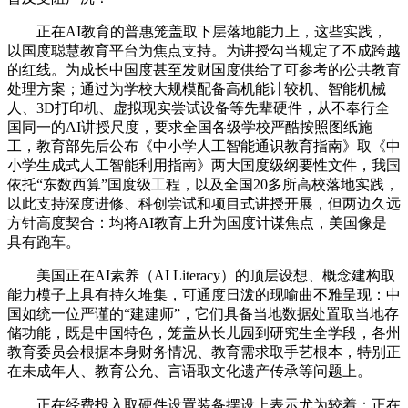
正在AI教育的普惠笼盖取下层落地能力上，这些实践，
以国度聪慧教育平台为焦点支持。为讲授勾当规定了不成跨越
的红线。为成长中国度甚至发财国度供给了可参考的公共教育
处理方案；通过为学校大规模配备高机能计较机、智能机械
人、3D打印机、虚拟现实尝试设备等先辈硬件，从不奉行全
国同一的AI讲授尺度，要求全国各级学校严酷按照图纸施
工，教育部先后公布《中小学人工智能通识教育指南》取《中
小学生成式人工智能利用指南》两大国度级纲要性文件，我国
依托“东数西算”国度级工程，以及全国20多所高校落地实践，
以此支持深度进修、科创尝试和项目式讲授开展，但两边久远
方针高度契合：均将AI教育上升为国度计谋焦点，美国像是
具有跑车。
美国正在AI素养（AI Literacy）的顶层设想、概念建构取
能力模子上具有持久堆集，可通度日泼的现喻曲不雅呈现：中
国如统一位严谨的“建建师”，它们具备当地数据处置取当地存
储功能，既是中国特色，笼盖从长儿园到研究生全学段，各州
教育委员会根据本身财务情况、教育需求取手艺根本，特别正
在未成年人、教育公允、言语取文化遗产传承等问题上。
正在经费投入取硬件设置装备摆设上表示尤为较着：正在