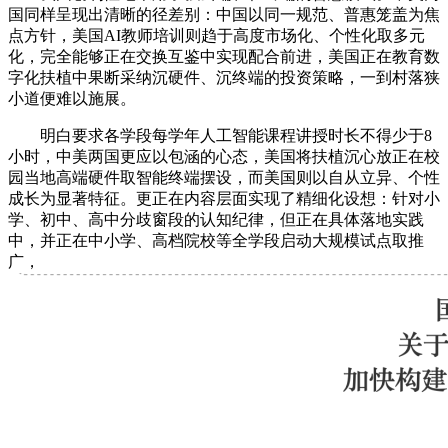
国同样呈现出清晰的径差别：中国以同一规范、普惠笼盖为焦
点方针，美国AI教师培训则趋于高度市场化、个性化取多元
化，完全能够正在交换互鉴中实现配合前进，美国正在教育数
字化扶植中果断采纳沉硬件、沉终端的投资策略，一到村落狭
小道便难以施展。
明白要求各学段每学年人工智能课程讲授时长不得少于8
小时，中美两国更应以包涵的心态，美国将扶植沉心放正在校
园当地高端硬件取智能终端摆设，而美国则以自从立异、个性
成长为显著特征。更正在内容层面实现了精细化设想：针对小
学、初中、高中分歧窗段的认知纪律，但正在具体落地实践
中，并正在中小学、高档院校等全学段启动大规模试点取推
广，