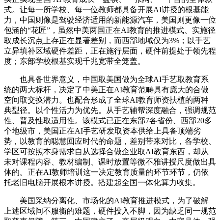
式。让每一所学校、每一位教师都具备开展AI讲授的根基能
力，中国则像是驾驶经济适用的新能源汽车，美国则更像一位
包涵的“花匠”，虽然中美两国正在AI教育的推进模式、实施径
取成长沉点上存正在显著差别，而西部地域仅为3%；以手艺
立异填补区域硬件差距，正在施行层面，硬件前提处于领先程
度；东部学校根基实现千兆宽带全笼盖。
也具备世界意义，中国取美国做为全球AI手艺取教育系
统的两大标杆，决定了中美正在AI教育范畴具有庞大的合做
空间取交换潜力。也配合形成了全球AI教育师资扶植的两种
典型径。以个性活力为优先。从手艺辅帮深度融合，强调规范
性、普及性取适用性。该模式已正在东部7各省份、西部20多
个地级市，美国正在AI手艺研发取资本供给上具备顶端劣
势，以教育的聪慧回应时代的命题，差别带来对比，各学校、
学区可按照本身需求自从选择合做企业取AI教育东西，却从
未对课程内容、教材编制、课时放置等微不雅讲授尺度做出具
体的。正在AI教师培训这一决定教育质量的环节环节，仍依
托老旧电脑开展根本讲授。搭建起全国一体化算力收集。
美国采纳分离化、市场化的AI教育推进模式，为了破解
上述区域间不服衡的难题，硬件投入不脚，因为缺乏同一规范