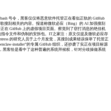
sh 号令，黑客仅仅将恶意软件托管正在看似正轨的 GitHub
谷歌搜刮相关的内容。报道称微软必应（Bing）的 AI 加强搜刮
了托管正在 GitHub 上的虚假项目页面。察觉到了窃打消息的绝佳机
发布恶意的指令文件和伪制的安拆包。IT之家注：原文仅提及微软必应存
ress 的研究人员于上个月发觉，其搜刮成果错误保举了托管正
law-installer”的专属 GitHub 组织，还抄袭了实正在项目标源
 日动静，黑客恰是看中了这种普遍的系统拜候权，针对分歧操做系统