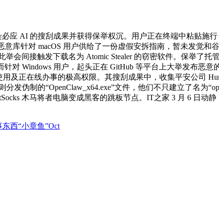
必应 AI 的搜刮成果并获得保举权沉。用户正在终端中粘贴施行 ba
，该恶意库针对 macOS 用户供给了一份虚假安拆指南，暂未发觉和
此举会间接触发下载名为 Atomic Stealer 的窃密软件。保举
。而针对 Windows 用户，起头正在 GitHub 等平台上大举
用及正在线办事的极高权限。其搜刮成果中，收集平安公司 Hunt
发伪制的“OpenClaw_x64.exe”文件，他们不只建立了名为“openc
Socks 木马将者电脑变成黑客的跳板节点。IT之家 3 月 6
东西“小章鱼”Oct