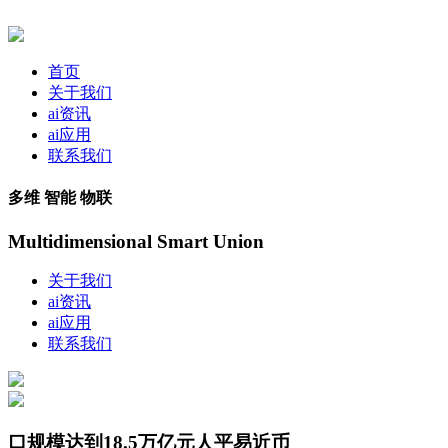
首页
关于我们
ai资讯
ai应用
联系我们
多维 智能 物联
Multidimensional Smart Union
关于我们
ai资讯
ai应用
联系我们
口规模达到18.5万亿元人平易近币